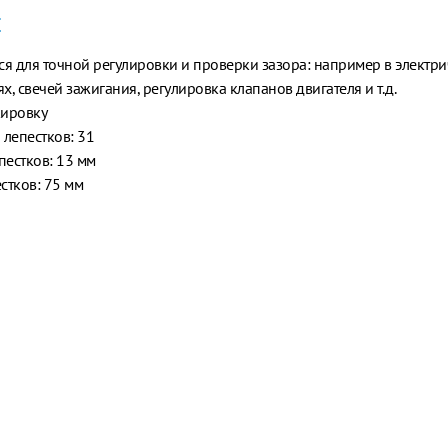
Е
ся для точной регулировки и проверки зазора: например в электр
х, свечей зажигания, регулировка клапанов двигателя и т.д.
кировку
 лепестков: 31
естков: 13 мм
стков: 75 мм