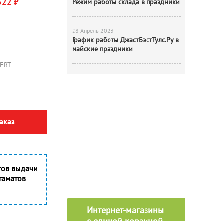
622 ₽
Режим работы склада в праздники
28 Апрель 2023
График работы ДжастБэстТулс.Ру в
майские праздники
ERT
аказ
тов выдачи
таматов
Интернет-магазины
с единой корзиной