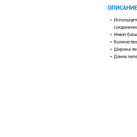
ОПИСАНИ
Использует
соединения
Имеет бло
Количество
Ширина леп
Длина лепе