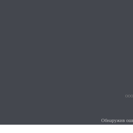
ООО 
Обнаружив ошиб