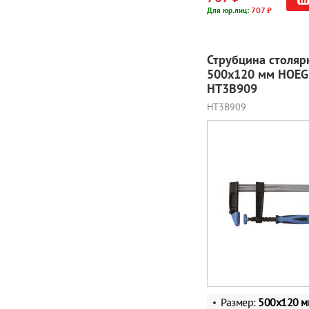
707 ₽
Для юр.лиц:
Струбцина столяр
500x120 мм HOEG
HT3B909
HT3B909
Размер:
500x120 м