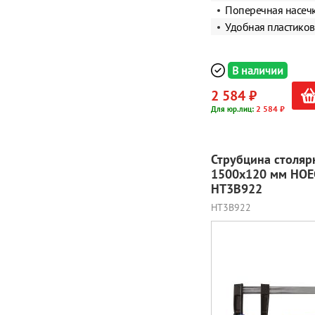
Поперечная насеч
Удобная пластиков
В наличии
2 584 ₽
2 584 ₽
Для юр.лиц:
Струбцина столяр
1500x120 мм HOE
HT3B922
HT3B922