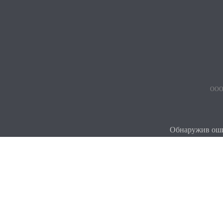
ООО 
Обнаружив ошиб