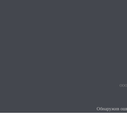
ООО 
Обнаружив ошиб