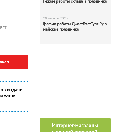
Режим работы склада в праздники
28 Апрель 2023
График работы ДжастБэстТулс.Ру в
ERT
майские праздники
аказ
тов выдачи
таматов
Интернет-магазины
с единой корзиной