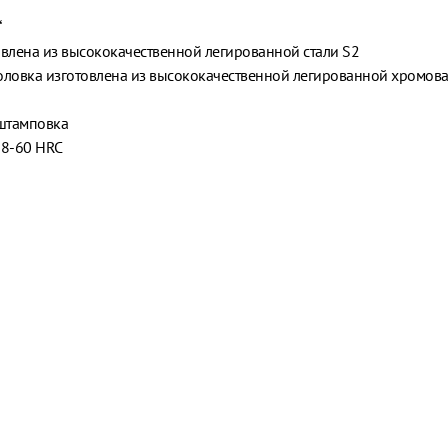
“
овлена из высококачественной легированной стали S2
оловка изготовлена из высококачественной легированной хромов
штамповка
58-60 HRC